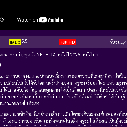
5.5
IMDb
Full HD
รับชม
2,4
ama ดราม่า
,
ดูหนัง NETFLIX
,
หนังปี 2025
,
หนังไทย
)
ys)
ผลงานจาก Netflix นำเสนอเรื่องราวของเยาวชนที่เคยถูกตีตราว่าเป็น
เปลี่ยนไปเมื่อได้รับโอกาสครั้งสำคัญจาก
ครูชม
(รับบทโดย
แต้ว ณฐพ
น ได้แก่
แจ๊บ, โจ, วิน, และตูมตาม
ให้เป็นตัวแทนประเทศไทยไปแข่งขัน
่เป็นการแข่งขันเท่านั้น แต่ยังเป็นบทเรียนชีวิตที่จะทำให้เด็กๆ ได้เรียนร
ภายนอกและภายในตัวเอง
ะดราม่าเข้าด้วยกันอย่างลงตัว การเติบโตของตัวละครแต่ละคนสะท้อนใ
ตัวเองและการยอมรับความผิดพลาดในอดีต ครูชมไม่เพียงแต่เป็นผู้คอย