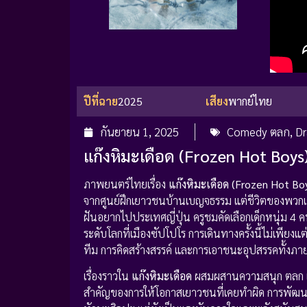
ปีที่ฉาย
2025
เสียง
พากย์ไทย
กันยายน 1, 2025
Comedy ตลก
,
Dr
แก๊งหิมะเดือด (Frozen Hot Boys
ภาพยนตร์ไทยเรื่อง
แก๊งหิมะเดือด (Frozen Hot Bo
จากศูนย์ฝึกเยาวชนบ้านเบญจธรรม แต่ชีวิตของพวกเขา
ฝันอยากไปประเทศญี่ปุ่น ครูชมคัดเลือกเด็กหนุ่ม 4 ค
ระดับโลกที่เมืองซัปโปโร การเดินทางครั้งนี้ไม่เพียงแต
ทีม การคิดสร้างสรรค์ และการเอาชนะอุปสรรคทั้ง
เรื่องราวใน
แก๊งหิมะเดือด
ผสมผสานความสนุก ตลก แล
สำคัญของการให้โอกาสเยาวชนที่เคยทำผิด การพัฒนา