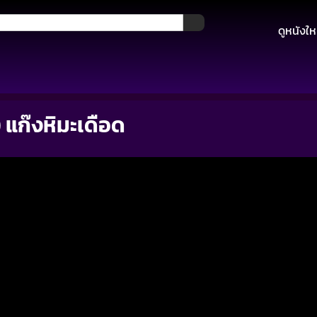
ดูหนังให
แก๊งหิมะเดือด