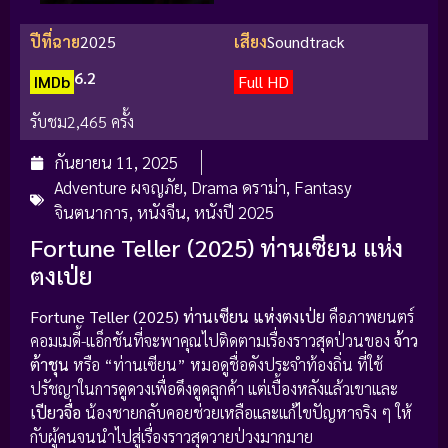
ปีที่ฉาย
2025
เสียง
Soundtrack
6.2
IMDb
Full HD
รับชม
2,465 ครั้ง
กันยายน 11, 2025
Adventure ผจญภัย
,
Drama ดราม่า
,
Fantasy
จินตนาการ
,
หนังจีน
,
หนังปี 2025
Fortune Teller (2025) ท่านเซียน แห่ง
ตงเป่ย
Fortune Teller (2025)
ท่านเซียน แห่งตงเป่ย
คือภาพยนตร์
คอมเมดี้-แอ็กชันที่จะพาคุณไปติดตามเรื่องราวสุดป่วนของ
จ้าว
ต้าชุน
หรือ “ท่านเซียน” หมอดูชื่อดังประจำท้องถิ่น ที่ใช้
ปรัชญาในการดูดวงเพื่อดึงดูดลูกค้า แต่เบื้องหลังแล้วเขาและ
เปียวจื่อ
น้องชายกลับคอยช่วยเหลือและแก้ไขปัญหาจริง ๆ ให้
กับผู้คนจนนำไปสู่เรื่องราวสุดวายป่วงมากมาย