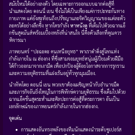
สมัยใหม่ได้อย่างลงตัว โดยเฉพาะการออกแบบฉากต่อสู้ที่
นำแสดงโดย ดอนนี่ เยน ซึ่งไม่ได้เป็นเพียงแค่การปะทะกันทาง
กายภาพ แต่ยังสะท้อนถึงปรัชญาและจิตวิญญาณของแต่ละตัว
ละครได้อย่างลึกซึ้ง หากใครกำลัง
หาหนังดู
ที่เต็มไปด้วยฉากแอ็
กชันสุดมันส์พร้อมเบื้องหลังที่น่าสนใจ นี่คือตัวเลือกที่คุณควร
พิจารณา
ภาพยนตร์ “ปะฉะดะ คนเหนือยุทธ” พาเราดำดิ่งสู่โลกแห่ง
กำลังภายใน ณ ฮ่องกง ที่ซึ่งสามจอมยุทธ์หนุ่มผู้เปี่ยมด้วยฝีมือ
ได้ก้าวออกมาจากเงามืด เพื่อปกป้องผู้ด้อยโอกาสจากการรุกราน
และความอยุติธรรมที่แฝงเร้นอยู่ทั่วทุกมุมเมือง.
นำทัพโดย ดอนนี่ เยน พวกเขาต้องเผชิญหน้ากับอำนาจมืด
และภารกิจอันยิ่งใหญ่ในการพิทักษ์ความยุติธรรม ซึ่งเต็มไปด้วย
ฉากแอ็คชั่นสุดระห่ำและศิลปะการต่อสู้ที่ตระการตา อันเป็น
เอกลักษณ์ของภาพยนตร์กำลังภายในจากฮ่องกง.
จุดเด่น
การแสดงอันทรงพลังของทีมนักแสดงนำระดับซูเปอร์ส