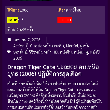
ปีที่ฉาย
2006
เสียง
พากย์ไทย
6.7
IMDb
Full HD
รับชม
2,465 ครั้ง
เมษายน 7, 2026
Action บู๊
,
Classic หนังคลาสสิก
,
Martial
,
ดูหนัง
ออนไลน์
,
รีวิวหนัง
,
หนัง HD
,
หนังจีน
,
หนังน่าดู
,
หนังปี
2006
Dragon Tiger Gate ปะฉะดะ คนเหนือ
ยุทธ (2006) ปฏิบัติการสุดเดือด
สำหรับคอหนังแอ็กชันกำลังภายในที่มองหาความแปลกใหม่
และงานสร้างที่พิถีพิถัน Dragon Tiger Gate ปะฉะดะ คน
เหนือยุทธ (2006) คืออีกหนึ่งผลงานชิ้นสำคัญที่ไม่อาจมอง
ข้ามได้ ภาพยนตร์เรื่องนี้กำกับโดย วิลสัน ยิป ผู้ซึ่งมีวิสัยทัศน์ใน
การผสมผสานศิลปะการต่อสู้ดั้งเดิมเข้ากับเทคนิคการถ่ายทำ