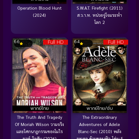
Operation Blood Hunt
S.W.A.T. Firefight (2011)
(2024)
ส.ว.า.ท. หน่วยจู่โจมระห่ำ
โลก 2
Full HD
Full HD
6.6
6.4
พากย์ไทย
พากย์ไทย/ซับ
The Truth And Tragedy
The Extraordinary
Of Moriah Wilson วามจริง
Adventures of Adele
และโศกนาฏกรรมของโมไร
Blanc-Sec (2010) พลัง
อาห์ วิลสัน (2026)
อะเดล ข้ามขอบฟ้า โค่น 5