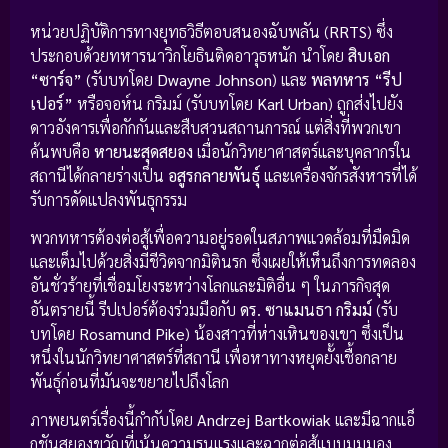
หน่วยปฏิบัติการทางยุทธวิธีตอบสนองฉับพลัน (
RRTS
) ซึ่ง
ประกอบด้วยทหารนาวิกโยธินติดอาวุธหนัก นำโดย
สิบเอก
“ซาร์จ”
(รับบทโดย
Dwayne Johnson
) และ
พลทหาร “รีป
เปอร์”
หรือจอห์น กริมม์ (รับบทโดย
Karl Urban
) ถูกส่งไปยัง
ดาวอังคารเพื่อกักกันและสืบสวนสถานการณ์ แต่สิ่งที่พวกเขา
ค้นพบคือ
หายนะสุดสยอง
เมื่อนักวิทยาศาสตร์และบุคลากรใน
สถานีได้กลายร่างเป็น
อสูรกลายพันธุ์
และเครื่องจักรสังหารที่ได้
รับการดัดแปลงพันธุกรรม
พวกทหารต้องต่อสู้เพื่อความอยู่รอดในสภาพแวดล้อมที่มืดมิด
และเต็มไปด้วยสิ่งมีชีวิตจากมิตินรก ซึ่งเผยให้เห็นถึงการทดลอง
อันชั่วร้ายที่เชื่อมโยงระหว่างโลกและมิติอื่น ๆ ในภารกิจสุด
อันตรายนี้ รีปเปอร์ต้องร่วมมือกับ
ดร. ซาแมนธา กริมม์
(รับ
บทโดย
Rosamund Pike
) น้องสาวที่ห่างเหินของเขา ซึ่งเป็น
หนึ่งในนักวิทยาศาสตร์ที่สถานี เพื่อหาทางหยุดยั้งเชื้อกลาย
พันธุ์ก่อนที่มันจะขยายไปถึงโลก
ภาพยนตร์เรื่องนี้กำกับโดย
Andrzej Bartkowiak
และมีฉากแอ็
กชันสยองขวัญที่เน้นความรุนแรงและฉากต่อสู้แบบมุมมอง