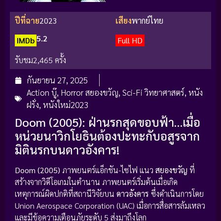
ปีที่ฉาย
2023
เสียง
พากย์ไทย
5.2
IMDb
Full HD
รับชม
2,465 ครั้ง
กันยายน 27, 2025
Action บู๊
,
Horror สยองขวัญ
,
Sci-Fi วิทยาศาสตร์
,
หนัง
ฝรั่ง
,
หนังใหม่2023
Doom (2005): ฝ่านรกสุดขอบฟ้า…เมื่อ
หน่วยนาวิกโยธินต้องปะทะกับอสูรจาก
มิตินรกบนดาวอังคาร!
Doom (2005)
ภาพยนตร์แอ็กชัน-ไซไฟ แนว
สยองขวัญ
ที่
สร้างจากวิดีโอเกมในตำนาน ภาพยนตร์เริ่มต้นเมื่อเกิด
เหตุการณ์ผิดปกติที่สถานีวิจัยบน
ดาวอังคาร
ซึ่งดำเนินการโดย
Union Aerospace Corporation (UAC) เมื่อการสื่อสารล้มเหลว
และมีข้อความเตือนภัยระดับ 5 ส่งมาถึงโลก