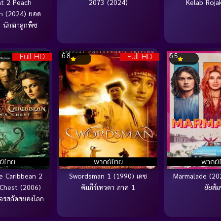
nt 2 Peach
2073 (2024)
Kelab Roja
on (2024) ยอด
นักฆ่าลูกพีช
Full HD
Full HD
6.8
6.5
ย์ไทย
พากย์ไทย
พากย์
he Caribbean 2
Swordsman 1 (1990) เดช
Marmalade (20
Chest (2006)
คัมภีร์เทวดา ภาค 1
ยัยส้ม
จรสลัดสยองโลก