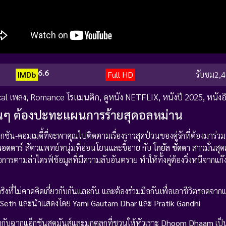
6.6
IMDb
Full HD
รับชม
2,4
al เพลง
,
Romance โรแมนติก
,
ดูหนัง NETFLIX
,
หนังปี 2025
,
หนังอ
ุ่นๆ ต้องปะทะแผนการร้ายสุดอลหม่าน
ัน-คอมเมดี้ที่จะพาคุณไปติดตามเรื่องราวสุดป่วนของคู่รักที่ต้องมาร่วมม
 พอดดาร์
สัตวแพทย์หนุ่มที่อ่อนโยนและขี้อาย กับ
โกยัล ชัดดา
สาวมั่นสุดแ
เมื่อการตามล่าไดรฟ์ข้อมูลที่มีความลับอันตราย ทำให้ทั้งคู่ต้องวิ่งหนีจา
ิงที่ไม่คาดคิดเกี่ยวกับกันและกัน และต้องร่วมมือกันเพื่อเอาชีวิตรอดจากแ
 Seth
และนำแสดงโดย
Yami Gautam Dhar
และ
Pratik Gandhi
กับฉากแอ็กชันสุดมันส์และมุกตลกที่ชวนให้หัวเราะ
Dhoom Dhaam
เป็น