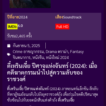
ปีที่ฉาย
2024
เสียง
Soundtrack
6.0
IMDb
Full HD
รับชม
2,465 ครั้ง
กันยายน 5, 2025
Crime อาชญากรรม
,
Drama ดราม่า
,
Fantasy
จินตนาการ
,
หนังจีน
,
หนังใหม่ 2024
ตี๋เหรินเจี๋ย ปีศาจแห่งจันทร์ (2024): เมื่อ
คดีฆาตกรรมนำไปสู่ความลับของ
ราชวงศ์
ตี๋เหรินเจี๋ย ปีศาจแห่งจันทร์ (2024)
ภาพยนตร์แอ็กชัน-ลึกลับ
ที่พาผู้ชมย้อนกลับไปยังยุคราชวงศ์ถัง เพื่อร่วมไขคดีปริศนาสุด
ซับซ้อนไปกับยอดนักสืบแห่งต้าถัง
ตี๋เหรินเจี๋ย