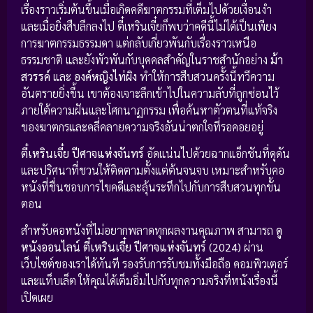
เรื่องราวเริ่มต้นขึ้นเมื่อเกิดคดีฆาตกรรมที่เต็มไปด้วยเงื่อนงำ
และเมื่อยิ่งสืบลึกลงไป ตี๋เหรินเจี๋ยก็พบว่าคดีนี้ไม่ได้เป็นเพียง
การฆาตกรรมธรรมดา แต่กลับเกี่ยวพันกับเรื่องราวเหนือ
ธรรมชาติ และยังพัวพันกับบุคคลสำคัญในราชสำนักอย่าง
ม้า
สวรรค์
และ
องค์หญิงไท่ผิง
ทำให้การสืบสวนครั้งนี้ทวีความ
อันตรายยิ่งขึ้น เขาต้องเจาะลึกเข้าไปในความลับที่ถูกซ่อนไว้
ภายใต้ความฝันและโศกนาฏกรรม เพื่อค้นหาตัวตนที่แท้จริง
ของฆาตกรและคลี่คลายความจริงอันน่าตกใจที่รอคอยอยู่
ตี๋เหรินเจี๋ย ปีศาจแห่งจันทร์
อัดแน่นไปด้วยฉากแอ็กชันที่ดุดัน
และปริศนาที่ชวนให้ติดตามตั้งแต่ต้นจนจบ เหมาะสำหรับคอ
หนังที่ชื่นชอบการไขคดีและลุ้นระทึกไปกับการสืบสวนทุกขั้น
ตอน
สำหรับคอหนังที่ไม่อยากพลาดทุกผลงานคุณภาพ สามารถ
ดู
หนังออนไลน์ ตี๋เหรินเจี๋ย ปีศาจแห่งจันทร์ (2024)
ผ่าน
เว็บไซต์ของเราได้ทันที รองรับการรับชมทั้งมือถือ คอมพิวเตอร์
และแท็บเล็ต ให้คุณได้เต็มอิ่มไปกับทุกความจริงที่หนังเรื่องนี้
เปิดเผย