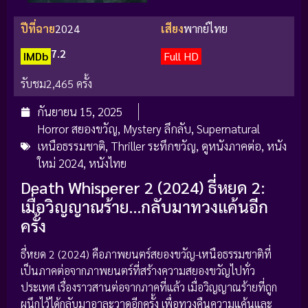
ปีที่ฉาย
2024
เสียง
พากย์ไทย
7.2
IMDb
Full HD
รับชม
2,465 ครั้ง
กันยายน 15, 2025
Horror สยองขวัญ
,
Mystery ลึกลับ
,
Supernatural
เหนือธรรมชาติ
,
Thriller ระทึกขวัญ
,
ดูหนังภาคต่อ
,
หนัง
ใหม่ 2024
,
หนังไทย
Death Whisperer 2 (2024) ธี่หยด 2:
เมื่อวิญญาณร้าย…กลับมาทวงแค้นอีก
ครั้ง
ธี่หยด 2 (2024) คือภาพยนตร์สยองขวัญ-เหนือธรรมชาติที่
เป็นภาคต่อจากภาพยนตร์ที่สร้างความสยองขวัญไปทั่ว
ประเทศ เรื่องราวสานต่อจากภาคที่แล้ว เมื่อวิญญาณร้ายที่ถูก
ผนึกไว้ได้กลับมาอาละวาดอีกครั้ง เพื่อทวงคืนความแค้นและ