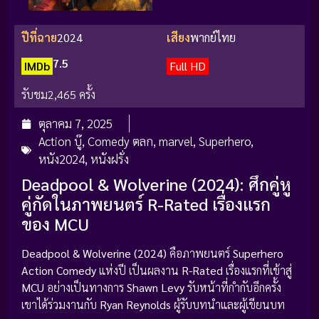
ปีที่ฉาย
2024
เสียง
พากย์ไทย
7.5
IMDb
Full HD
รับชม
2,465 ครั้ง
ตุลาคม 7, 2025
Action บู๊
,
Comedy ตลก
,
marvel
,
Superhero
,
หนัง2024
,
หนังฝรั่ง
Deadpool & Wolverine (2024): ศึกคู่หู
คู่กัดในภาพยนตร์ R-Rated เรื่องแรก
ของ MCU
Deadpool & Wolverine (2024)
คือภาพยนตร์
Superhero
Action Comedy
แห่งปี เป็นผลงาน
R-Rated
เรื่องแรกที่เข้าสู่
MCU
อย่างเป็นทางการ
Shawn Levy
รับหน้าที่กำกับอีกครั้ง
เขาได้ร่วมงานกับ
Ryan Reynolds
ผู้รับบทนำและผู้เขียนบท