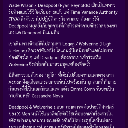
Wade Wilson / Deadpool
(Ryan Reynolds) เลิกเป็นทหาร
รับจ้างและใช้ชีวิตเรียบง่ายแล้ว แต่
Time Variance Authority
(TVA)
ดึงตัวเขาไปปฏิบัติภารกิจ พวกเขาต้องการให้
Deadpool หยุดยั้งภัยคุกคามที่กำลังจะทำลายจักรวาลของเขา
เอง แต่ Deadpool มีแผนอื่น
เขาเดินทางข้ามมิติไปตามหา
Logan / Wolverine
(Hugh
Jackman) อีกเวอร์ชันหนึ่ง โลแกนผู้นี้เหนื่อยล้าและไม่อยาก
ข้องเกี่ยวใด ๆ แต่ Deadpool ต้องลากเขาเข้าร่วมทีม
Wolverine
จึงจำใจกลับมาสวมชุดเหลืองอีกครั้ง
นี่คือการรวมตัวของ “คู่กัด” ที่เต็มไปด้วยความแตกต่าง ฉาก
Action
จึงดุเดือดและตลกขบขันไปพร้อมกัน มุกตลกที่ทำลาย
กำแพงที่สี่เป็นเอกลักษณ์เฉพาะตัว
Emma Corrin
รับบทเป็น
วายร้ายหลัก
Cassandra Nova
Deadpool & Wolverine
มอบความเคารพต่อประวัติศาสตร์
ของ
X-Men
หนังใช้แนวคิดมัลติเวิร์สเพื่อบอกเล่าเรื่องราวใน
อดีตอย่างสนุกสนาน ขณะเดียวกันก็เปิดประตูสู่โลกใหม่ของ
MCU
อย่างสมบูรณ์ ภาพยนตร์ทำรายได้สูงสุดทั่วโลกและเป็น