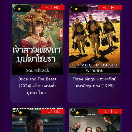
Full HD
Full HD
6.1
7.1
Soundtrack
พากย์ไทย
Bride and The Beast
Three Kings ฉกขุมทรัพย์
(2024) เจ้าสาวแห่งถ้ำ
มหาภัยขุมทอง (1999)
บุปผา โรยรา
Full HD
Full HD
4.0
6.8