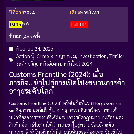
ปีที่ฉาย
2024
เสียง
พากย์ไทย
5.6
IMDb
Full HD
รับชม
2,465 ครั้ง
กันยายน 24, 2025
Action บู๊
,
Crime อาชญากรรม
,
Investigation
,
Thriller
ระทึกขวัญ
,
หนังฮ่องกง
,
หนังใหม่ 2024
Customs Frontline (2024): เมื่อ
ภารกิจ…นำไปสู่การเปิดโปงขบวนการค้า
อาวุธระดับโลก
Customs Frontline (2024)
หรือในชื่อจีนว่า
Hoi gwaan zin
sin
คือภาพยนตร์แอ็กชัน-อาชญากรรมที่เล่าเรื่องราวของเจ้า
หน้าที่ศุลกากรฮ่องกงที่ได้ค้นพบอาวุธผิดกฎหมายบนเรือขนส่ง
สินค้า ซึ่งการสืบสวนได้นำพวกเขาไปสู่ความขัดแย้งระดับ
นานาชาติ ทำให้เจ้าหน้าที่สายลับชั้นยอดต้องแทรกซึมเข้าไป