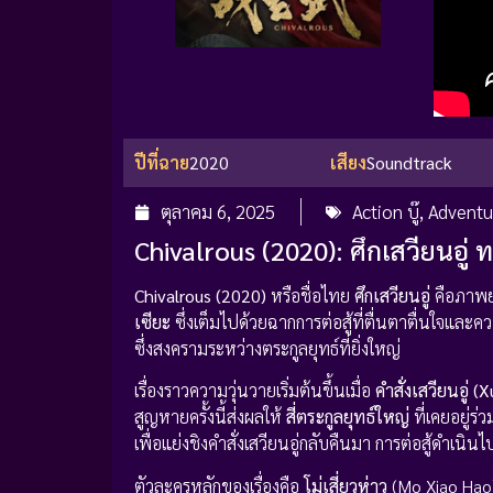
ปีที่ฉาย
2020
เสียง
Soundtrack
ตุลาคม 6, 2025
Action บู๊
,
Adventu
Chivalrous (2020): ศึกเสวียนอ
Chivalrous (2020)
หรือชื่อไทย
ศึกเสวียนอู่
คือภาพ
เซียะ
ซึ่งเต็มไปด้วยฉากการต่อสู้ที่ตื่นตาตื่นใจและค
ซึ่งสงครามระหว่างตระกูลยุทธ์ที่ยิ่งใหญ่
เรื่องราวความวุ่นวายเริ่มต้นขึ้นเมื่อ
คำสั่งเสวียนอู่ 
สูญหายครั้งนี้ส่งผลให้
สี่ตระกูลยุทธ์ใหญ่
ที่เคยอยู่ร่
เพื่อแย่งชิงคำสั่งเสวียนอู่กลับคืนมา การต่อสู้ดำเนิน
ตัวละครหลักของเรื่องคือ
โม่เสี่ยวห่าว
(Mo Xiao Hao)