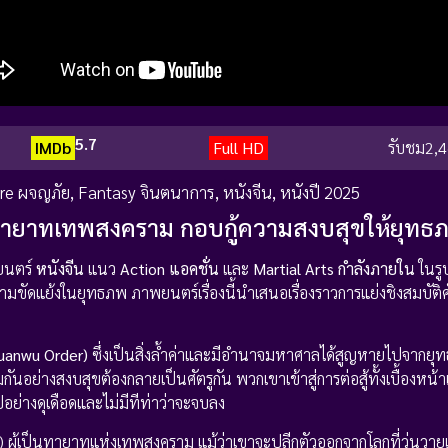
5.7
IMDb
Full HD
รับชม
2,4
re ผจญภัย
,
Fantasy จินตนาการ
,
หนังจีน
,
หนังปี 2025
ู่ ทายาทเทพสงคราม กอบกู้ความสงบสุขให้ยุทธ
ยนตร์
หนังจีน
แนว
Action แอคชั่น
และ
Martial Arts กำลังภายใน
ในร
วามขัดแย้งในยุทธภพ ภาพยนตร์เรื่องนี้นำเสนอเรื่องราวการแย่งชิงสมบัติศัก
(Xuanwu Order)
ซึ่งเป็นสิ่งล้ำค่าและมีอำนาจมหาศาลได้สูญหายไปจากยุ
วมกันอย่างสงบสุขต้องกลายเป็นศัตรูกัน พวกเขาเข้าสู่การต่อสู้ทั้งเบื้องหน้
ไปอย่างดุเดือดและไม่มีทีท่าว่าจะจบลง
 ผู้เป็นทายาทแห่งเทพสงคราม แม้ว่าเขาจะปลีกตัวออกจากโลกที่วุ่นวายแ