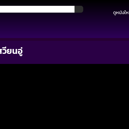
ดูหนังให
วียนอู่