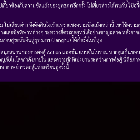
ี่ยวข้องกับความขัดแย้งของยุทธภพอีกครั้ง โม่เสี่ยวห่าวได้พบกับ
ไป๋อวี
าม
โม่เสี่ยวห่าว
จึงตัดสินใจเข้าแทรกแซงความขัดแย้งเหล่านี้ เขาใช้ควา
งและข้อพิพาทต่างๆ ระหว่างสี่ตระกูลยุทธ์ได้อย่างชาญฉลาด หลังจากผ่
บสุขกลับคืนสู่ยุทธภพ (Jianghu) ได้สำเร็จในที่สุด
มสนุกสนานของการต่อสู้
Action แอคชั่น
แบบจีนโบราณ หากคุณชื่นชอ
จญภัยในโลกกำลังภายใน และความรักที่เบ่งบานระหว่างการต่อสู้ นี่คือภาพ
ากาพย์การต่อสู้แห่งเสวียนอู่ครั้งนี้