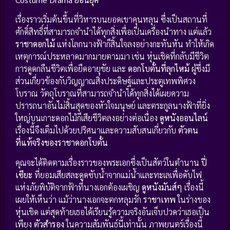
เรื่องราวเริ่มต้นขึ้นที่วิหารบนยอดเขาคุนหลุน ซึ่งเป็นสถานที่
ศักดิ์สิทธิ์ที่สามารถจำนำได้ทุกสิ่งเพื่อเป็นเครื่องนำทาง แต่แล้ว
ราชาดอกไม้
แห่งโลกนางฟ้าก็สิ้นใจลงอย่างกะทันหัน ทำให้เกิด
เหตุการณ์ประหลาดมากมายตามมา เช่น หุ่นเชิดที่กลับมีชีวิต
การดูดกลืนชีวิตเพื่อยืดอายุขัย และ
ดอกโบตั๋นที่ลุกไหม้
ผู้ซึ่งมี
ส่วนเกี่ยวข้องกับวิญญาณสิ่งประดิษฐ์และประตูเทพพิศวง
โบราณ วัตถุโบราณที่สามารถจำนำได้ทุกสิ่งได้เผยความ
ปรารถนาอันไม่สิ้นสุดของหัวใจมนุษย์ และตระกูลนางฟ้าที่ยิ่ง
ใหญ่บนเกาะดอกไม้ก็เสียชีวิตลงอย่างต่อเนื่อง
ดูหนังออนไลน์
เรื่องนี้จึงเต็มไปด้วยปริศนาและความสับสนเกี่ยวกับ
ตัวตน
ที่แท้จริงของราชาดอกโบตั๋น
คุณจะได้ติดตามเรื่องราวของพระเอกซึ่งเป็นสัตว์ในตำนาน
ปี่
เซียะ
ที่ยอมเสียสละดูดซับน้ำจากแม่น้ำและทะเลเพื่อดับไฟ
แห่งภัยพิบัติจากฟ้าที่นางเอกต้องเผชิญ
ดูหนังมันส์ๆ
เรื่องนี้
เผยให้เห็นว่า แม้ว่านางเอกจะตกหลุมรัก
ราชาเทพ
ในร่างของ
หุ่นเชิด แต่สุดท้ายเธอได้เรียนรู้ความจริงอันเจ็บปวดว่าเธอเป็น
เพียง
ตัวสำรอง
ในความสัมพันธ์นี้เท่านั้น ภาพยนตร์เรื่องนี้