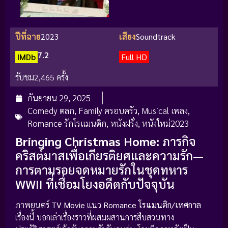
ปีที่ฉาย
2023
เสียง
Soundtrack
7.2
IMDb
Full HD
รับชม
2,465 ครั้ง
กันยายน 29, 2025
Comedy ตลก
,
Family ครอบครัว
,
Musical เพลง
,
Romance รักโรแมนติก
,
หนังฝรั่ง
,
หนังใหม่2023
Bringing Christmas Home:
ภารกิจ
คริสต์มาสเพื่อเกียรติยศและความรัก—
การตามรอยจดหมายรักในชุดทหาร
WWII ที่เชื่อมโยงอดีตกับปัจจุบัน
ภาพยนตร์
TV Movie
แนว
Romance โรแมนติก/เทศกาล
เรื่องนี้ บอกเล่าเรื่องราวที่ผสมผสานการสืบสวนทาง