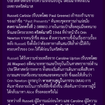
ประวัติศาสตร์เข้ากับความรักอันอบอุ่น โดยมีฉากหลังเป็น
เทศกาลคริสต์มาส
Russell Carlisle (รับบทโดย Paul Greene)
เจ้าของร้านขาย
ของเก่าชื่อ “Past Presents” ค้นพบชุดทหารเก่าแก่สมัย
สงครามโลกครั้งที่ 2 (WWII)
ภายในกระเป๋าเสื้อคลุมมีจดหมาย
รักและบัตรอวยพร
คริสต์มาสปี 1944
ที่จ่าหน้าถึง
Orin
Newton
จากคนรักชื่อ
Alice
ด้วยความซาบซึ้งในเรื่องราวเบื้อง
หลัง Russell จึงตั้งใจว่าต้องหาทางคืนสมบัติล้ำค่านี้ให้กับ
ครอบครัวของ Orin ให้ได้ก่อนวันคริสต์มาส
Russell ได้รับความช่วยเหลือจาก
Caroline Upton (รับบทโดย
Jill Wagner)
อดีตนายทหารและปัจจุบันเป็นศาสตราจารย์ด้าน
ประวัติศาสตร์การทหาร ทั้งสองเริ่มต้นการเดินทางเพื่อสืบหา
เบาะแสจากเครื่องหมายยศและจดหมายรัก ซึ่งเผยให้เห็นว่า
Orin Newton ถูกระบุว่า
หายสาบสูญในการรบ (MIA)
การ
ค้นหาจึงกลายเป็นภารกิจที่ลึกซึ้งยิ่งขึ้น เพื่อค้นหาว่าทหารผู้นี้
ได้กลับมาหา Alice ที่รอคอยหรือไม่
ระหว่างที่
Russell
ผู้มีอารมณ์อ่อนไหว และ
Caroline
ผู้มีความ