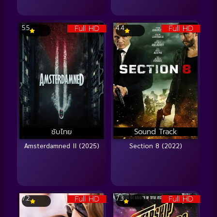
Full HD
Full HD
5.5
4.4
ซับไทย
Sound Track
Amsterdamned II (2025)
Section 8 (2022)
Full HD
Full HD
7.2
7.3