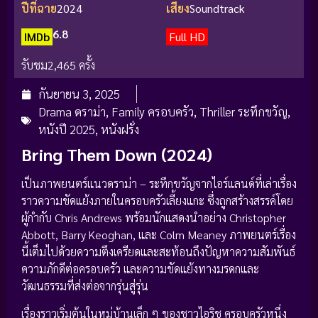
ปีที่ฉาย
2024
เสียง
Soundtrack
6.8
IMDb
Full HD
รับชม
2,465 ครั้ง
กันยายน 3, 2025
Drama ดราม่า
,
Family ครอบครัว
,
Thriller ระทึกขวัญ
,
หนังปี 2025
,
หนังฝรั่ง
Bring Them Down (2024)
เป็นภาพยนตร์แนวดราม่า – ระทึกขวัญจากไอร์แลนด์ที่เล่าเรื่อง
ราวความขัดแย้งภายในครอบครัวเลี้ยงแกะ ซึ่งถูกสร้างสรรค์โดย
ผู้กำกับ Chris Andrews พร้อมนักแสดงนำอย่าง Christopher
Abbott, Barry Keoghan, และ Colm Meaney ภาพยนตร์เรื่อง
นี้เต็มไปด้วยความตึงเครียดและสะท้อนถึงปัญหาความสัมพันธ์
ความภักดีต่อครอบครัว และความขัดแย้งทางมรดกและ
วัฒนธรรมที่ส่งต่อจากรุ่นสู่รุ่น
เรื่องราวเริ่มต้นในหมู่บ้านเล็ก ๆ ของชาวไอริช ครอบครัวหนึ่ง