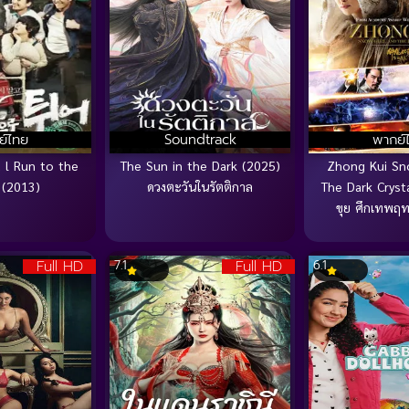
ย์ไทย
Soundtrack
พากย์
 l Run to the
The Sun in the Dark (2025)
Zhong Kui Sno
 (2013)
ดวงตะวันในรัตติกาล
The Dark Cryst
ขุย ศึกเทพฤทธ
Full HD
Full HD
7.1
6.1