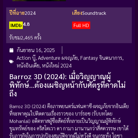
ปีที่ฉาย
2024
เสียง
Soundtrack
4.8
IMDb
Full HD
รับชม
2,465 ครั้ง
กันยายน 16, 2025
Action บู๊
,
Adventure ผจญภัย
,
Fantasy จินตนาการ
,
หนังอินเดีย
,
หนังใหม่ 2024
Barroz 3D (2024): เมื่อวิญญาณผู้
พิทักษ์…ต้องเผชิญหน้ากับศัตรูที่คาดไม่
ถึง
Barroz 3D (2024) คือภาพยนตร์แฟนตาซี-ผจญภัยจากอินเดีย
ที่จะพาคุณไปติดตามเรื่องราวของ บาร์รอซ (รับบทโดย
Mohanlal) อดีตทาสผู้ซื่อสัตย์ที่กลายเป็นวิญญาณผู้พิทักษ์
ขุมทรัพย์ของ คริสโตเวา ดา กามา มานานกว่าสี่ศตวรรษ เขาได้
รับภารกิจในการปกป้องสมบัติจากผู้ไม่หวังดี จนกระทั่ง ไอซา