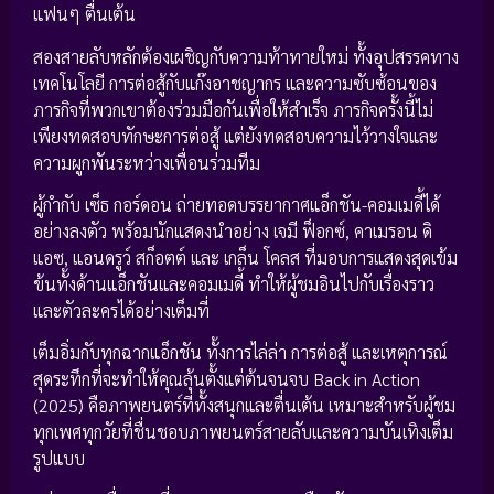
แฟนๆ ตื่นเต้น
สองสายลับหลักต้องเผชิญกับความท้าทายใหม่ ทั้งอุปสรรคทาง
เทคโนโลยี การต่อสู้กับแก๊งอาชญากร และความซับซ้อนของ
ภารกิจที่พวกเขาต้องร่วมมือกันเพื่อให้สำเร็จ ภารกิจครั้งนี้ไม่
เพียงทดสอบทักษะการต่อสู้ แต่ยังทดสอบความไว้วางใจและ
ความผูกพันระหว่างเพื่อนร่วมทีม
ผู้กำกับ เซ็ธ กอร์ดอน ถ่ายทอดบรรยากาศแอ็กชัน-คอมเมดี้ได้
อย่างลงตัว พร้อมนักแสดงนำอย่าง เจมี ฟ็อกซ์, คาเมรอน ดิ
แอซ, แอนดรูว์ สก็อตต์ และ เกล็น โคลส ที่มอบการแสดงสุดเข้ม
ข้นทั้งด้านแอ็กชันและคอมเมดี้ ทำให้ผู้ชมอินไปกับเรื่องราว
และตัวละครได้อย่างเต็มที่
เต็มอิ่มกับทุกฉากแอ็กชัน ทั้งการไล่ล่า การต่อสู้ และเหตุการณ์
สุดระทึกที่จะทำให้คุณลุ้นตั้งแต่ต้นจนจบ Back in Action
(2025) คือภาพยนตร์ที่ทั้งสนุกและตื่นเต้น เหมาะสำหรับผู้ชม
ทุกเพศทุกวัยที่ชื่นชอบภาพยนตร์สายลับและความบันเทิงเต็ม
รูปแบบ