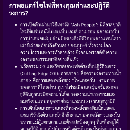
ภาพยนตร์ไซไฟที่ทรงคุณค่าและปฏิวัติ
วงการ?
การเปิดตัวเผ่านาวีสีเทาจัด ‘Ash People’:
นี่คือรสชาติ
ใหม่ที่แฟนหนังไม่เคยเห็น เจมส์ คาเมรอน ฉลาดมากใน
การนำเสนอแง่มุมด้านมืดของสิ่งมีชีวิตบนดาวแพนโดรา
เผ่าขี้เถ้าสะท้อนถึงด้านลบของมนุษย์ ทั้งความโลภ
ความโกรธ และการทำลายล้าง ซึ่งคอนทราสต์กับความ
งดงามของธรรมชาติอย่างสิ้นเชิง
นวัตกรรม CG และวิชวลเอฟเฟกต์ระดับปฏิวัติวงการ
(Cutting-Edge CGI):
หากภาค 2 คือความงดงามทางน้ำ
ภาค 3 คือการแสดงพลังของ “ไฟและควัน” งานภาพ
ของลาวาที่ไหลผ่าน ภูเขาไฟระเบิด และฝุ่นควันละออง
ธุลีดินถูกเนรมิตออกมาได้อย่างงดงามน่าเกรงขามและ
สมจริงจนแทบหยุดหายใจผ่านระบบ 3D ขนลุกทุกมิติ
การเติบโตและการแสดงที่ทรงพลังของทีมนักแสดง:
แซม เวิร์ธธิงตัน และโซอี ซัลดานา มอบพลังการแสดงใน
บทพ่อแม่ผู้แตกสลายและต้องปกป้องลูกๆ ที่เหลืออยู่ได้
อย่างมีมิติ ควบคู่ไปกับการเปิดตัวนักแสดงใหม่อย่าง อูน่า