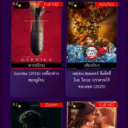
Full HD
หนังโรง
6.4
9.0
พากย์ไทย
เสียงโรง
Gernika (2016) เหยี่ยวข่าว
เดม่อน สเลเยอร์ คิเม็ตสึ
สมรภูมิรบ
โนะ ไยบะ ปราสาทไร้
ขอบเขต (2025)
Zoom
Full HD
6.2
5.3