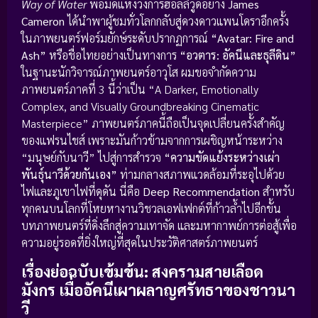
Way of Water
พ่อมดแห่งวงการฮอลลีวูดอย่าง
James
Cameron
ได้นำพาผู้ชมทั่วโลกกลับสู่ดวงดาวแพนโดราอีกครั้ง
ในภาพยนตร์ฟอร์มยักษ์ระดับปรากฏการณ์
“Avatar: Fire and
Ash”
หรือชื่อไทยอย่างเป็นทางการ
“อวตาร: อัคนีและธุลีดิน”
ในฐานะนักวิจารณ์ภาพยนตร์อาวุโส ผมขอจำกัดความ
ภาพยนตร์ภาคที่ 3 นี้ว่าเป็น “A Darker, Emotionally
Complex, and Visually Groundbreaking Cinematic
Masterpiece” ภาพยนตร์ภาคนี้ถือเป็นจุดเปลี่ยนครั้งสำคัญ
ของแฟรนไชส์ เพราะมันก้าวข้ามจากการเผชิญหน้าระหว่าง
“มนุษย์กับนาวี” ไปสู่การสำรวจ
“ความขัดแย้งระหว่างเผ่า
พันธุ์นาวีด้วยกันเอง”
ท่ามกลางสภาพแวดล้อมที่ระอุไปด้วย
ไฟและภูเขาไฟที่ดุดัน นี่คือ
Deep Recommendation
สำหรับ
ทุกคนบนโลกที่โหยหางานวิชวลเอฟเฟกต์ที่ก้าวล้ำไปอีกขั้น
บทภาพยนตร์ที่ดิ่งลึกสู่ความเทาจัด และมหากาพย์การต่อสู้เพื่อ
ความอยู่รอดที่ยิ่งใหญ่ที่สุดในประวัติศาสตร์ภาพยนตร์
เรื่องย่อฉบับเข้มข้น: สงครามสายเลือด
มังกร เมื่ออัคนีเผาผลาญศรัทธาของชาวนา
วี