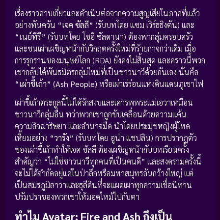
เรื่องราวคาบเกี่ยวและดำเนินต่อจากความสูญเสียในภาคที่แล้ว
อย่างทันควัน
“เจค ซัลลี”
(รับบทโดย แซม เวิร์ธธิงตัน) และ
“เนย์ทีรี”
(รับบทโดย โซอี ซัลดานา) ต้องพากลุ่มครอบครัว
และชนเผ่าเผชิญหน้ากับวิกฤตครั้งใหม่ที่ร้ายกาจกว่าเดิม เมื่อ
การรุกรานของมนุษย์โลก (RDA) ยังคงไม่สิ้นสุด และคราวนี้พวก
เขากลับได้พันธมิตรกลุ่มใหม่ที่เป็นชาวนาวีด้วยกันเอง นั่นคือ
“เผ่าขี้เถ้า” (Ash People)
หรือเผ่าเร่ร่อนแห่งดินแดนภูเขาไฟ
เผ่าขี้เถ้าตระกูลนี้ไม่ได้รักสงบและเคารพพระแม่เอวาเหมือน
ชาวนาวีกลุ่มอื่น ทว่าพวกเขาถูกขับเคลื่อนด้วยความแค้น
ความอิจฉาริษยา และอำนาจมืด นำโดยประมุขหญิงผู้โหด
เหี้ยมอย่าง
“วารัง”
(รับบทโดย อูน่า แชปลิน) การปรากฏตัว
ของเผ่าขี้เถ้าทำให้เจค ซัลลี ต้องเผชิญหน้ากับบทเรียนครั้ง
สำคัญว่า “ไม่ใช่ชาวนาวีทุกคนที่เป็นคนดี” และสงครามครั้งนี้
จะไม่ได้จำกัดอยู่แค่ในป่าลึกหรือมหาสมุทรอันกว้างใหญ่ แต่
เป็นสมรภูมิลาวาและธุลีดินที่จะแผดเผาทุกความเชื่อนิทาน
ปรัมปราของพวกเขาให้มอดไหม้ไปกับตา
ทำไม Avatar: Fire and Ash ถึงเป็น