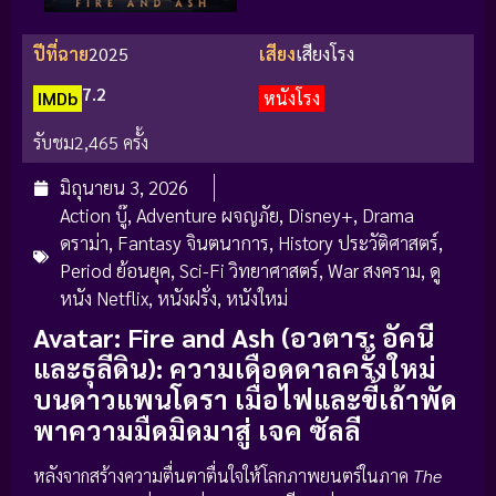
ปีที่ฉาย
2025
เสียง
เสียงโรง
7.2
IMDb
หนังโรง
รับชม
2,465 ครั้ง
มิถุนายน 3, 2026
Action บู๊
,
Adventure ผจญภัย
,
Disney+
,
Drama
ดราม่า
,
Fantasy จินตนาการ
,
History ประวัติศาสตร์
,
Period ย้อนยุค
,
Sci-Fi วิทยาศาสตร์
,
War สงคราม
,
ดู
หนัง Netflix
,
หนังฝรั่ง
,
หนังใหม่
Avatar: Fire and Ash (อวตาร: อัคนี
และธุลีดิน): ความเดือดดาลครั้งใหม่
บนดาวแพนโดรา เมื่อไฟและขี้เถ้าพัด
พาความมืดมิดมาสู่ เจค ซัลลี
หลังจากสร้างความตื่นตาตื่นใจให้โลกภาพยนตร์ในภาค
The