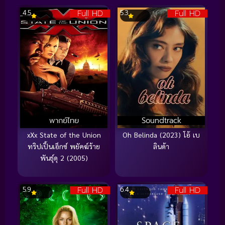
Full HD
Full HD
4.5
5.3
พากย์ไทย
Soundtrack
xXx State of the Union
Oh Belinda (2023) โอ้ เบ
ทริปเปิ้นเอ็กซ์ พยัคฆ์ร้าย
ลินด้า
พันธุ์ดุ 2 (2005)
Full HD
Full HD
5.9
6.4