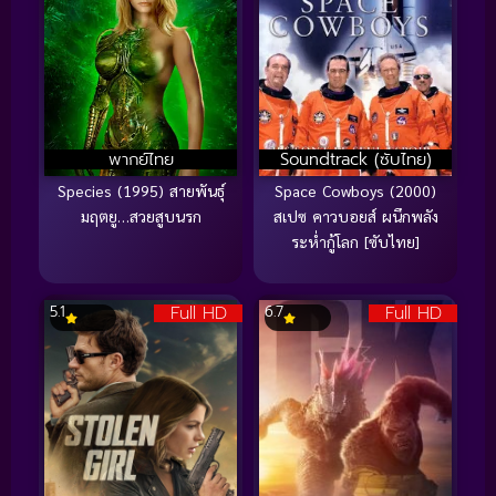
พากย์ไทย
Soundtrack (ซับไทย)
Species (1995) สายพันธุ์
Space Cowboys (2000)
มฤตยู…สวยสูบนรก
สเปซ คาวบอยส์ ผนึกพลัง
ระห่ำกู้โลก [ซับไทย]
Full HD
Full HD
5.1
6.7