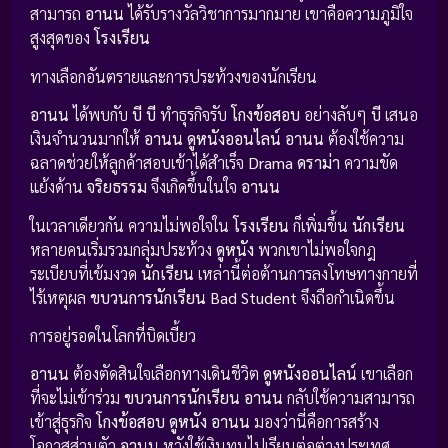
สามารถ
อานน
ได้รับรางวัลวิชาการมากมาย เขาคือความภูมิใจ
สูงสุดของ
โรงเรียน
ทางเลือกอันตรายและการประท้วงของนักเรียน
อานน
ได้พบกับ
บี
บี
ทำธุรกิจรับ
โกงข้อสอบ
อย่างลับๆ
บี
เสนอ
เงินจำนวนมากให้
อานน
ดูหนังออนไลน์
อานน
ต้องใช้ความ
ฉลาดช่วยให้ลูกค้าสอบเข้าได้สำเร็จ
Drama ดราม่า
ความขัด
แย้งด้าน
จริยธรรม
จึงเกิดขึ้นในใจ
อานน
ในเวลาเดียวกัน ความไม่พอใจใน
โรงเรียน
ก็เพิ่มขึ้น
นักเรียน
หลายคนเริ่มรวมกลุ่มประท้วง
ดูหนัง
พวกเขาไม่พอใจกฎ
ระเบียบที่เข้มงวด
นักเรียน
เหล่านี้ต่อต้านการลงโทษทางกายที่
ไร้เหตุผล
ขบวนการนักเรียน
Bad Student
จึงถือกำเนิดขึ้น
การอยู่รอดในโลกที่บิดเบี้ยว
อานน
ต้องตัดสินใจเลือกทางเดินชีวิต
ดูหนังออนไลน์
เขาเลือก
ที่จะไม่เข้าร่วม
ขบวนการนักเรียน
อานน
กลับใช้ความสามารถ
เข้าสู่ธุรกิจ
โกงข้อสอบ
ดูหนัง
อานน
มองว่านี่คือการสร้าง
โอกาสส่วนตัว
อานน
หวังใช้เงินทุนไปเรียนต่อต่างประเทศ