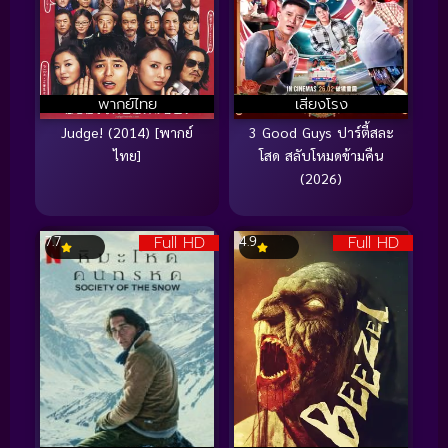
พากย์ไทย
เสียงโรง
Judge! (2014) [พากย์
3 Good Guys ปาร์ตี้สละ
ไทย]
โสด สลับโหมดข้ามคืน
(2026)
Full HD
Full HD
7.7
4.9