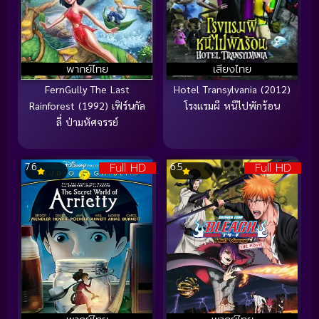
พากย์ไทย
เสียงไทย
FernGully The Last
Hotel Transylvania (2012)
Rainforest (1992) เฟิร์นกัล
โรงแรมผี หนีไปพักร้อน
ลี่ ป่ามหัศจรรย์
Full HD
Full HD
7.6
6.5