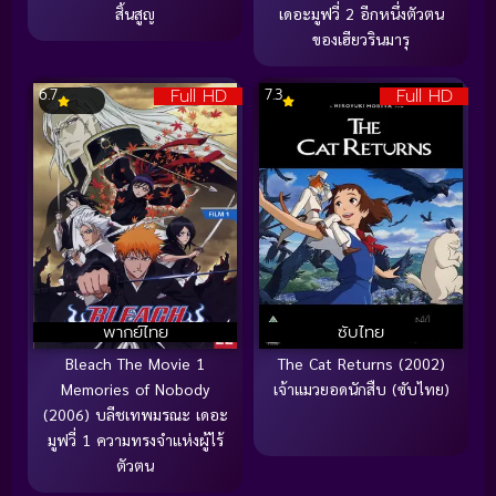
สิ้นสูญ
เดอะมูฟวี่ 2 อีกหนึ่งตัวตน
ของเฮียวรินมารุ
Full HD
Full HD
6.7
7.3
พากย์ไทย
ซับไทย
Bleach The Movie 1
The Cat Returns (2002)
Memories of Nobody
เจ้าแมวยอดนักสืบ (ซับไทย)
(2006) บลีชเทพมรณะ เดอะ
มูฟวี่ 1 ความทรงจำแห่งผู้ไร้
ตัวตน