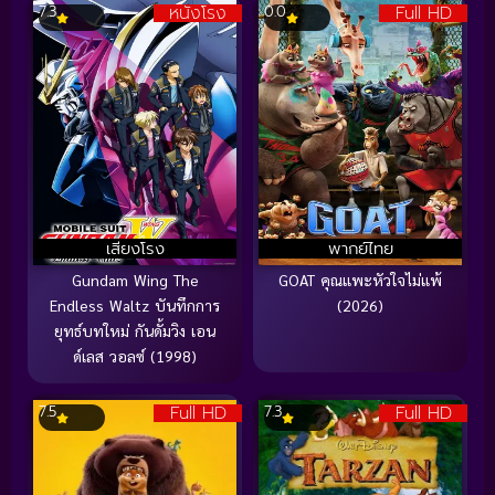
หนังโรง
Full HD
7.3
0.0
เสียงโรง
พากย์ไทย
Gundam Wing The
GOAT คุณแพะหัวใจไม่แพ้
Endless Waltz บันทึกการ
(2026)
ยุทธ์บทใหม่ กันดั้มวิง เอน
ด์เลส วอลซ์ (1998)
Full HD
Full HD
7.5
7.3