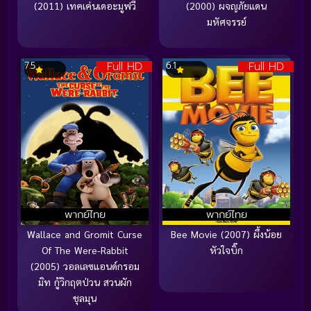
(2011) เทคเค่นเดอะมูฟวี่
(2000) ผจญภัยแดน
มหัศจรรย์
Full HD
Full HD
7.5
6.1
พากย์ไทย
พากย์ไทย
Wallace and Gromit Curse
Bee Movie (2007) ผึ้งน้อย
Of The Were-Rabbit
หัวใจบิ๊ก
(2005) วอลเลซแอนด์กรอม
มิท กู้วิกฤตป่วน สวนผัก
ชุลมุน