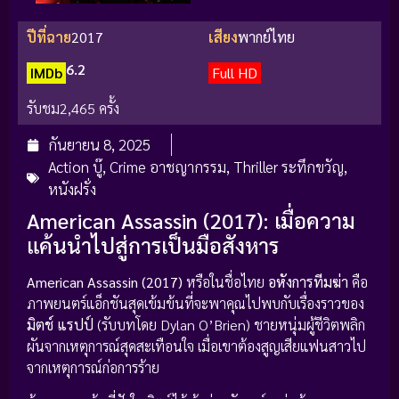
ปีที่ฉาย
2017
เสียง
พากย์ไทย
6.2
IMDb
Full HD
รับชม
2,465 ครั้ง
กันยายน 8, 2025
Action บู๊
,
Crime อาชญากรรม
,
Thriller ระทึกขวัญ
,
หนังฝรั่ง
American Assassin (2017): เมื่อความ
แค้นนำไปสู่การเป็นมือสังหาร
American Assassin (2017)
หรือในชื่อไทย
อหังการทีมฆ่า
คือ
ภาพยนตร์แอ็กชันสุดเข้มข้นที่จะพาคุณไปพบกับเรื่องราวของ
มิตช์ แรปป์
(รับบทโดย Dylan O’Brien) ชายหนุ่มผู้ชีวิตพลิก
ผันจากเหตุการณ์สุดสะเทือนใจ เมื่อเขาต้องสูญเสียแฟนสาวไป
จากเหตุการณ์ก่อการร้าย