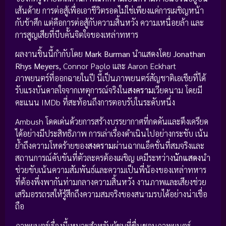
เส้นด้าย การต่อสู้เพื่อเอาชีวิตรอดไม่ใช่เพียงแค่การเผชิญหน้า
กับข้าศึก แต่คือการต่อสู้กับความสิ้นหวัง ความเหนื่อยล้า และ
การสูญเสียที่บีบคั้นจิตใจของเหล่าทหาร
ผลงานชิ้นนี้กำกับโดย
Mark Burman
นำแสดงโดย
Jonathan
Rhys Meyers
, Connor Paolo และ Aaron Eckhart
ภาพยนตร์ที่ออกฉายในปี นี้เป็นภาพยนตร์สัญชาติเอเชียที่ได้
รับแรงบันดาลใจจากเหตุการณ์จริงใน
สงคราม
เวียดนาม โดยมี
คะแนน IMDb ที่สะท้อนถึงการตอบรับในระดับหนึ่ง
Ambush โดดเด่นด้วยการสร้างบรรยากาศที่กดดันและตึงเครียด
ได้อย่างมีประสิทธิภาพ การเล่าเรื่องดำเนินไปอย่างกระชับ เน้น
ย้ำถึงความโหดร้ายของ
สงคราม
ผ่านฉากแอ็คชั่นที่สมจริงและ
สถานการณ์คับขันที่ตัวละครต้องเผชิญ เคมีระหว่าง
นักแสดง
นำ
ช่วยขับเน้นความสัมพันธ์และความเป็นพี่น้องของเหล่าทหาร
ที่ต้องพึ่งพากันท่ามกลางความสิ้นหวัง งานภาพและเสียงช่วย
เสริมอรรถรสให้รู้สึกถึงความสมจริงของสนามรบได้อย่างน่าเชื่อ
ถือ
ภาพยนตร์เรื่องนี้เหมาะสำหรับผู้ชมที่ชื่นชอบภาพยนตร์