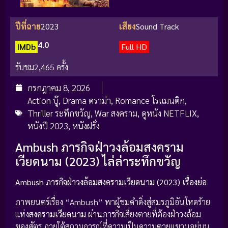
ปีที่ฉาย
2023
เสียง
Sound Track
4.0
IMDb
Full HD
รับชม
2,465 ครั้ง
กรกฎาคม 8, 2026
Action บู๊
,
Drama ดราม่า
,
Romance โรแมนติก
,
Thriller ระทึกขวัญ
,
War สงคราม
,
ดูหนัง NETFLIX
,
หนังปี 2023
,
หนังฝรั่ง
Ambush ภารกิจฝ่าวงล้อมสงคราม
เวียดนาม (2023) ไล่ล่าระทึกขวัญ
Ambush ภารกิจฝ่าวงล้อมสงครามเวียดนาม (2023) เรื่องย่อ
ภาพยนตร์เรื่อง “Ambush” พาผู้ชมดำดิ่งสู่สมรภูมิอันโหดร้าย
แห่ง
สงครามเวียดนาม
ผ่านภารกิจเสี่ยงตายที่ต้องฝ่าวงล้อม
ของศัตรู ภายใต้สถานการณ์ที่ความเป็นความตายแขวนอยู่บน