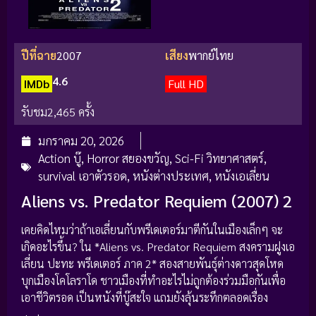
ปีที่ฉาย
2007
เสียง
พากย์ไทย
4.6
IMDb
Full HD
รับชม
2,465 ครั้ง
มกราคม 20, 2026
Action บู๊
,
Horror สยองขวัญ
,
Sci-Fi วิทยาศาสตร์
,
survival เอาตัวรอด
,
หนังต่างประเทศ
,
หนังเอเลี่ยน
Aliens vs. Predator Requiem (2007) 2
เคยคิดไหมว่าถ้าเอเลี่ยนกับพรีเดเตอร์มาตีกันในเมืองเล็กๆ จะ
เกิดอะไรขึ้น? ใน *Aliens vs. Predator Requiem สงครามฝูงเอ
เลี่ยน ปะทะ พรีเดเตอร์ ภาค 2* สองสายพันธุ์ต่างดาวสุดโหด
บุกเมืองโคโลราโด ชาวเมืองที่ทำอะไรไม่ถูกต้องร่วมมือกันเพื่อ
เอาชีวิตรอด เป็นหนังที่บู๊สะใจ แถมยังลุ้นระทึกตลอดเรื่อง