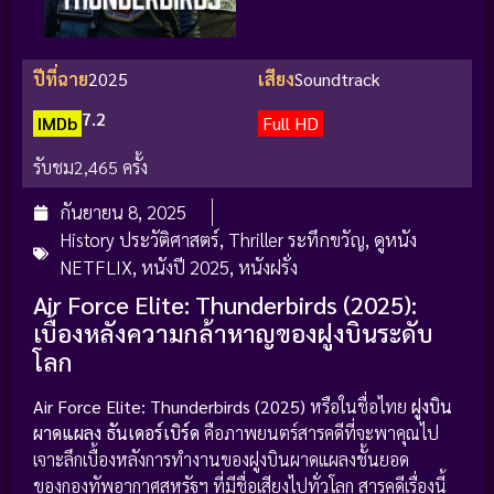
ปีที่ฉาย
2025
เสียง
Soundtrack
7.2
IMDb
Full HD
รับชม
2,465 ครั้ง
กันยายน 8, 2025
History ประวัติศาสตร์
,
Thriller ระทึกขวัญ
,
ดูหนัง
NETFLIX
,
หนังปี 2025
,
หนังฝรั่ง
Air Force Elite: Thunderbirds (2025):
เบื้องหลังความกล้าหาญของฝูงบินระดับ
โลก
Air Force Elite: Thunderbirds (2025)
หรือในชื่อไทย
ฝูงบิน
ผาดแผลง ธันเดอร์เบิร์ด
คือภาพยนตร์สารคดีที่จะพาคุณไป
เจาะลึกเบื้องหลังการทำงานของฝูงบินผาดแผลงชั้นยอด
ของกองทัพอากาศสหรัฐฯ ที่มีชื่อเสียงไปทั่วโลก สารคดีเรื่องนี้