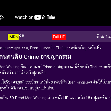
6.8
IMDb
Full HD
รับชม
2,4
ime อาชญากรรม
,
Drama ดราม่า
,
Thriller ระทึกขวัญ
,
หนังฝรั่ง
เดนคนดิบ Crime อาชญากรรม
Men Walking
คือภาพยนตร์
Crime อาชญากรรม
นี่คือหนัง
Thriller ระท
หนัง
สร้างจากเรื่องจริงสุดระทึก
าวไอริช เขาถูกตำรวจอังกฤษนำโดย
เฟอร์กัส (Ben Kingsley)
จ้างให้เป็น
ดูหนัง
ชีวิตเขาแขวนอยู่บนเส้นด้าย
ูกต้อง
50 Dead Men Walking
เป็น
หนัง HD
แนว
หนัง 18+
สุดกดดัน อ