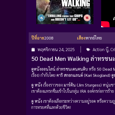
ปีที่ฉาย
2008
เสียง
พากย์ไทย
พฤศจิกายน 24, 2025
Action บู๊
,
Cr
50 Dead Men Walking ล่าทรชน
ดูหนังออนไลน์ ล่าทรชนเดนคนดิบ
หรือ
50 Dead 
เรื่อง) กำกับโดย
คาริ สกอกแลนด์ (Kari Skogland)
ดู
ดู หนัง
เรื่องราวของ
มาร์ติน (Jim Sturgess)
หนุ่มช
เขาต้องแทรกซึมเข้าไปในกลุ่ม
IRA
องค์กรก่อการร้าย
ดู หนัง
เขาต้องเลือกระหว่างความอยู่รอด หรือความถ
การทรยศที่แลกด้วยชีวิต!