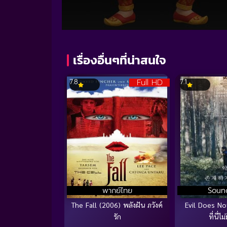
Volume
90%
เรื่องอื่นๆที่น่าสนใจ
Full HD
7.8
7.1
พากย์ไทย
Soun
The Fall (2006) พลังฝัน ภวังค์
Evil Does No
รัก
ที่นี่ไ