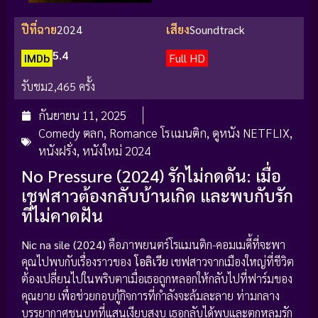
ปีที่ฉาย
2024
เสียง
Soundtrack
5.4
IMDb
Full HD
รับชม
2,465 ครั้ง
กันยายน 11, 2025
Comedy ตลก
,
Romance โรแมนติก
,
ดูหนัง NETFLIX
,
หนังฝรั่ง
,
หนังใหม่ 2024
No Pressure (2024) รักไม่กดดัน: เมื่อ
เชฟสาวต้องกลับบ้านเกิด และพบกับรัก
ที่ไม่คาดฝัน
Nic na sile (2024)
คือภาพยนตร์โรแมนติก-คอมเมดี้ที่จะพา
คุณไปพบกับเรื่องราวของ
โอลิเวีย
เชฟสาวจากเมืองใหญ่ที่ชีวิต
ต้องเปลี่ยนไปในพริบตาเมื่อเธอถูกหลอกให้กลับไปที่ฟาร์มของ
คุณยาย เพื่อช่วยกอบกู้กิจการที่กำลังจะล้มละลาย ท่ามกลาง
บรรยากาศชนบทที่แสนเงียบสงบ เธอกลับได้พบและตกหลุมรัก