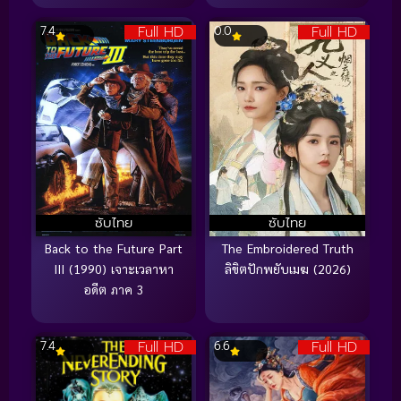
Full HD
Full HD
7.4
0.0
ซับไทย
ซับไทย
Back to the Future Part
The Embroidered Truth
III (1990) เจาะเวลาหา
ลิขิตปักพยับเมฆ (2026)
อดีต ภาค 3
Full HD
Full HD
7.4
6.6