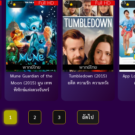
Full HD
Full HD
7.2
6.2
6.5
พากย์ไทย
พากย์ไทย
Mune Guardian of the
Tumbledown (2015)
App Lo
Moon (2015) มูน เทพ
อดีต ความรัก ความหวัง
พิทักษ์แห่งดวงจันทร์
1
2
3
ถัดไป