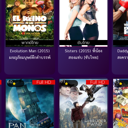
พากย์ไทย
ซับไทย
Evolution Man (2015)
Sisters (2015) พี่น้อง
Daddy
ผจญภัยมนุษย์ดึกดำบรรพ์
สองแซ่บ [ซับไทย]
สงครา
Full HD
Full HD
6.0
7.1
7.5