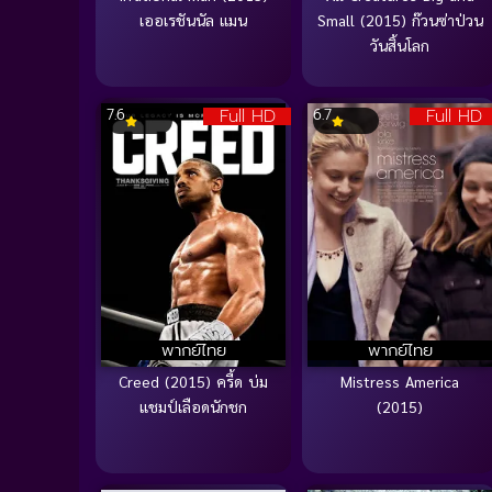
เออเรชันนัล แมน
Small (2015) ก๊วนซ่าป่วน
วันสิ้นโลก
Full HD
Full HD
7.6
6.7
พากย์ไทย
พากย์ไทย
Creed (2015) ครี้ด บ่ม
Mistress America
แชมป์เลือดนักชก
(2015)