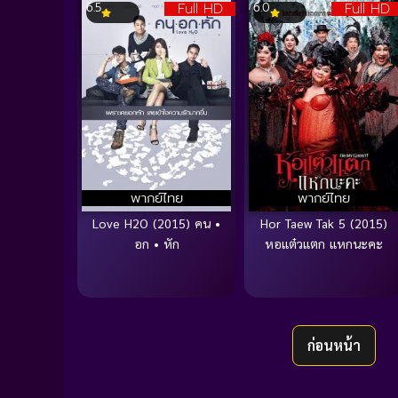
Full HD
Full HD
6.5
6.0
พากย์ไทย
พากย์ไทย
Love H2O (2015) คน •
Hor Taew Tak 5 (2015)
อก • หัก
หอแต๋วแตก แหกนะคะ
ก่อนหน้า