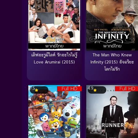
พากย์ไทย
พากย์ไทย
เลิฟอะรูมิไลค์ รักอะไรไม่รู้
The Man Who Knew
Love Arumirai (2015)
Infinity (2015) อัจฉริยะ
โลกไม่รัก
Full HD
Full HD
7.5
4.9