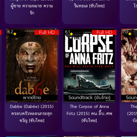
ผู้ชาย ความหมาย ความ
ริมทะเล [ซับไทย]
โ
รัก
Full HD
Full HD
6.2
6.1
7.0
พากย์ไทย
Soundtrack (ซับไทย)
Sound
Dabbe (Dab6e) (2015)
The Corpse of Anna
The
ครอบครัวหลอนกระตุก
Fritz (2015) คน..อึ๊บ..ศพ
(201
ขวัญ [ซับไทย]
[ซับไทย]
บั