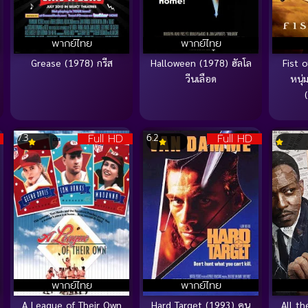
พากย์ไทย
พากย์ไทย
Grease (1978) กรีส
Halloween (1978) ฮัลโล
Fist o
วีนเลือด
หนุ่
Full HD
Full HD
7.3
6.2
พากย์ไทย
พากย์ไทย
A League of Their Own
Hard Target (1993) คน
All th