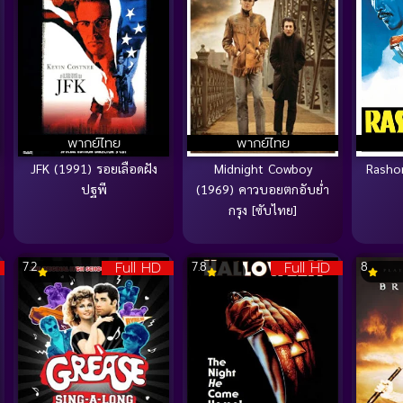
พากย์ไทย
พากย์ไทย
JFK (1991) รอยเลือดฝัง
Midnight Cowboy
Rasho
ปฐพี
(1969) คาวบอยตกอับย่ำ
กรุง [ซับไทย]
Full HD
Full HD
7.2
7.8
8