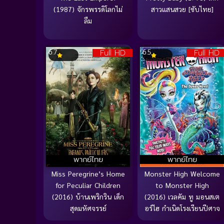
(1987) จักรพรรดิโลกไม่
สาวแสนสวย [ซับไทย]
ลืม
Full HD
Full HD
6.7
6.5
พากย์ไทย
พากย์ไทย
Miss Peregrine’s Home
Monster High Welcome
for Peculiar Children
to Monster High
(2016) บ้านเพริกริน เด็ก
(2016) เวลคัม ทู มอนสเต
สุดมหัศจรรย์
อร์ไฮ กำเนิดโรงเรียนปีศาจ