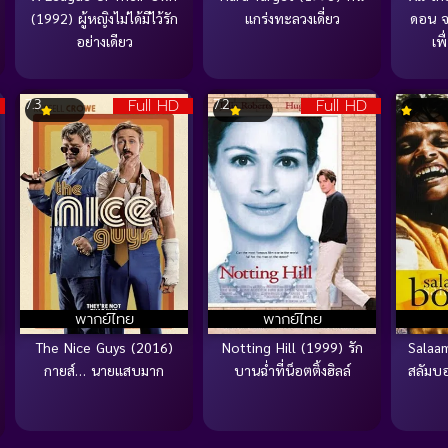
(1992) ผู้หญิงไม่ได้มีไว้รัก
แกร่งทะลวงเดี่ยว
ดอน จ
อย่างเดียว
เพ
Full HD
Full HD
7.3
7.2
พากย์ไทย
พากย์ไทย
The Nice Guys (2016)
Notting Hill (1999) รัก
Salaa
กายส์… นายแสบมาก
บานฉ่ำที่น็อตติ้งฮิลล์
สลัมบอ