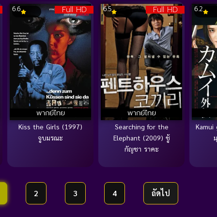
Full HD
Full HD
6.6
6.5
6.2
พากย์ไทย
พากย์ไทย
Kiss the Girls (1997)
Searching for the
Kamui 
จูบมรณะ
Elephant (2009) ชู้
ม
กัญชา ราคะ
2
3
4
ถัดไป