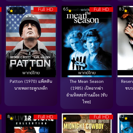
Full HD
Full HD
8
6.5
8.3
พากย์ไทย
พากย์ไทย
Patton (1970) แพ็ตตัน
The Mean Season
Reser
นายพลกระดูกเหล็ก
(1985) เปิดฉากฆ่า
ขบวน
อำมหิตสะท้านเมือง [ซับ
ไทย]
Full HD
Full HD
8
8.2