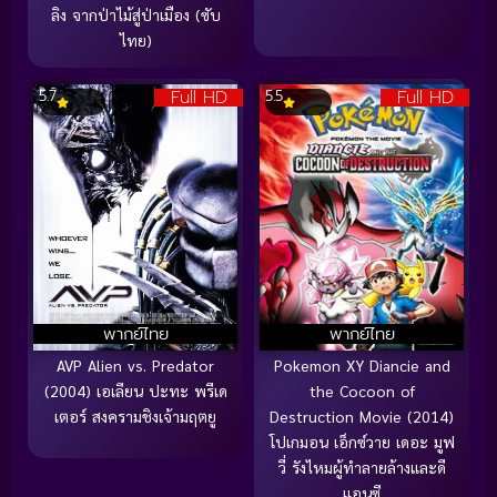
ลิง จากป่าไม้สู่ป่าเมือง (ซับ
ไทย)
Full HD
Full HD
5.7
5.5
พากย์ไทย
พากย์ไทย
AVP Alien vs. Predator
Pokemon XY Diancie and
(2004) เอเลียน ปะทะ พรีเด
the Cocoon of
เตอร์ สงครามชิงเจ้ามฤตยู
Destruction Movie (2014)
โปเกมอน เอ็กซ์วาย เดอะ มูฟ
วี่ รังไหมผู้ทำลายล้างและดี
แอนซี