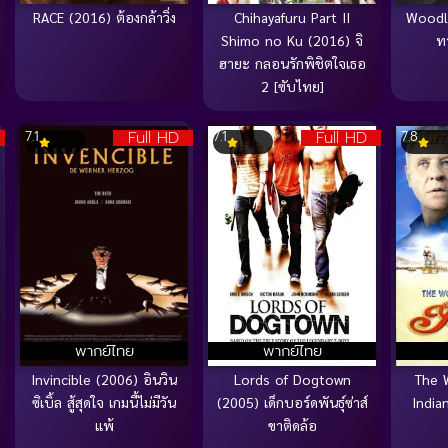
RACE (2016) ต้องกล้าวิ่ง
Chihayafuru Part II
Woodl
Shimo no Ku (2016) จิ
ท
ฮายะ กลอนรักพิชิตใจเธอ
2 [ซับไทย]
Full HD
Full HD
7.1
7.1
7.8
พากย์ไทย
พากย์ไทย
Invincible (2006) อินวิน
Lords of Dogtown
The 
ซิเบิ้ล สู้สุดใจ เกมนี้ไม่มีวัน
(2005) เด็กบอร์ดพันธุ์ซ่าส์
India
แพ้
ขาติดล้อ