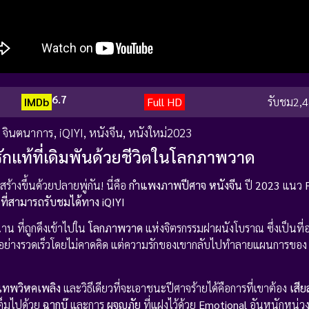
6.7
IMDb
Full HD
รับชม
2,4
 จินตนาการ
,
iQIYI
,
หนังจีน
,
หนังใหม่2023
รักแท้ที่เดิมพันด้วยชีวิตในโลกภาพวาด
สร้างขึ้นด้วยปลายพู่กัน! นี่คือ
กำแพงภาพปีศาจ
หนังจีน
ปี
2023
แนว
น
ที่สามารถรับชมได้ทาง iQIYI
น ที่ถูกดึงเข้าไปใน
โลกภาพวาด
แห่งจิตรกรรมฝาผนังโบราณ ซึ่งเป็นที
อย่างรวดเร็วโดยไม่คาดคิด แต่ความรักของเขากลับไปทำลายแผนการขอ
เทพวิหคเพลิง
และวิธีเดียวที่จะเอาชนะปีศาจร้ายได้คือการที่เขาต้อง
เสี
เต็มไปด้วย
ฉากบู๊
และการ
ผจญภัย
ที่แฝงไว้ด้วย
Emotional
อันหนักหน่ว