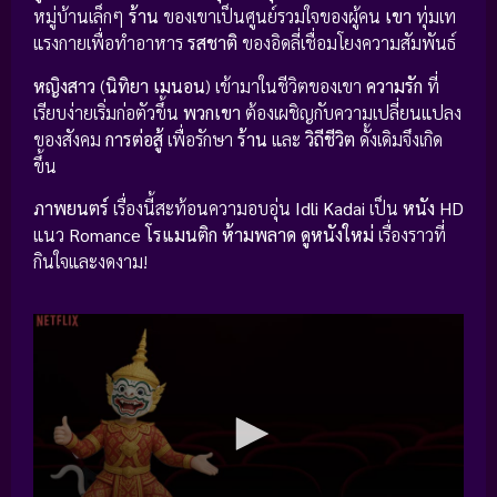
หมู่บ้านเล็กๆ
ร้าน
ของเขาเป็นศูนย์รวมใจของผู้คน
เขา
ทุ่มเท
แรงกายเพื่อทำอาหาร
รสชาติ
ของอิดลี่เชื่อมโยงความสัมพันธ์
หญิงสาว
(
นิทิยา เมนอน
) เข้ามาในชีวิตของเขา
ความรัก
ที่
เรียบง่ายเริ่มก่อตัวขึ้น
พวกเขา
ต้องเผชิญกับความเปลี่ยนแปลง
ของสังคม
การต่อสู้
เพื่อรักษา
ร้าน
และ
วิถีชีวิต
ดั้งเดิมจึงเกิด
ขึ้น
ภาพยนตร์
เรื่องนี้สะท้อนความอบอุ่น
Idli Kadai
เป็น
หนัง HD
แนว
Romance โรแมนติก
ห้ามพลาด
ดูหนังใหม่
เรื่องราวที่
กินใจและงดงาม!