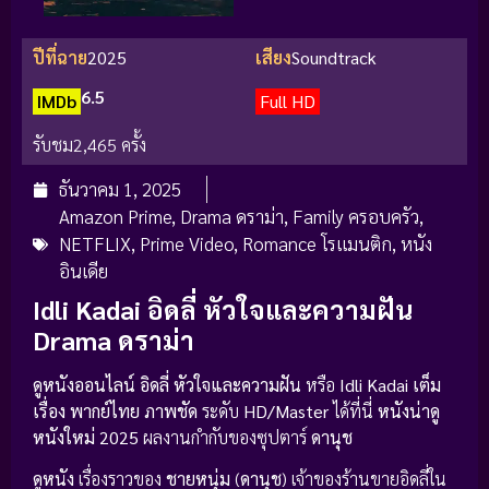
ปีที่ฉาย
2025
เสียง
Soundtrack
6.5
IMDb
Full HD
รับชม
2,465 ครั้ง
ธันวาคม 1, 2025
Amazon Prime
,
Drama ดราม่า
,
Family ครอบครัว
,
NETFLIX
,
Prime Video
,
Romance โรแมนติก
,
หนัง
อินเดีย
Idli Kadai อิดลี่ หัวใจและความฝัน
Drama ดราม่า
ดูหนังออนไลน์
อิดลี่ หัวใจและความฝัน
หรือ
Idli Kadai
เต็ม
เรื่อง
พากย์ไทย
ภาพชัด
ระดับ
HD/Master
ได้ที่นี่
หนังน่าดู
หนังใหม่ 2025
ผลงานกำกับของซุปตาร์
ดานุช
ดูหนัง
เรื่องราวของ
ชายหนุ่ม
(
ดานุช
) เจ้าของร้านขายอิดลี่ใน