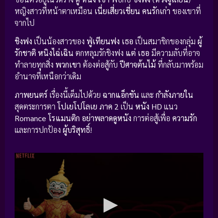
หญิงสาวที่หน้าตาเหมือน
เนี่ยเสี่ยวเชี่ยน
คนรักเก่า
ของเขาที่
จากไป
ชิงฟง
เป็นน้องสาวของ
ฟู่เทียนฟง
เธอ
เป็นสมาชิกของกลุ่ม
ผู้
รักชาติ
หนิงไฉ่เฉิน
ตกหลุมรักชิงฟง
แต่
เธอ
มีความลับที่อาจ
ทำลายทุกสิ่ง
พวกเขา
ต้องต่อสู้กับ
ปีศาจต้นไม้
ที่กลับมาพร้อม
อำนาจที่เหนือกว่าเดิม
ภาพยนตร์
เรื่องนี้เต็มไปด้วย
ฉากแอ็กชัน
และ
กำลังภายใน
สุดตระการตา
โปเยโปโลเย ภาค 2
เป็น
หนัง HD
แนว
Romance โรแมนติก
อย่าพลาดดูหนัง
การต่อสู้เพื่อ
ความรัก
และการปกป้อง
ผู้บริสุทธิ์
!