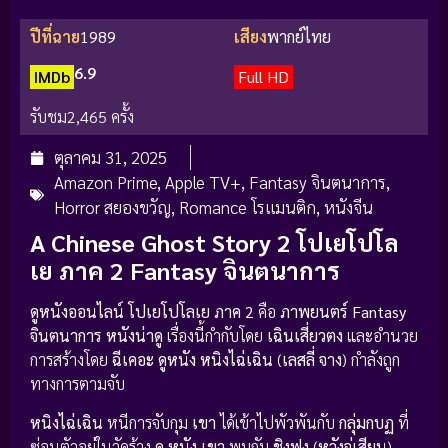
ปีที่ฉาย
1989
เสียง
พากย์ไทย
6.9
IMDb
Full HD
รับชม
2,465 ครั้ง
ตุลาคม 31, 2025
Amazon Prime
,
Apple TV+
,
Fantasy จินตนาการ
,
Horror สยองขวัญ
,
Romance โรแมนติก
,
หนังจีน
A Chinese Ghost Story 2 โปเยโปโล
เย ภาค 2 Fantasy จินตนาการ
ดูหนังออนไลน์ โปเยโปโลเย ภาค 2
คือ
ภาพยนตร์
Fantasy
จินตนาการ
หนังน่าดู
เรื่องนี้กำกับโดย
เฉินเสี่ยวตง
และอำนวย
การสร้างโดย
ฉีเคอะ
ดูหนัง
หนิงไฉ่เฉิน
(
เลสลี่ จาง
) กำลังถูก
ทางการตามจับ
หนิงไฉ่เฉิน
หนีการจับกุม
เขา
ได้เข้าไปพัวพันกับ
กลุ่มกบฏ
ที่
ซ่อนตัวอยู่ในวัดร้าง
ดู หนัง
เขา
พบกับ
ชิงฟง
(
หวังจู่เสียน
)