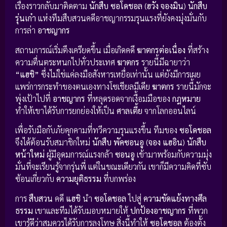
เรื่องราวกลับมาติดตาม
นักสืบ ซอโดชอล
(
ฮวัง จองมิน
)
นักสืบ
รุ่นเก๋า
แห่งทีมสืบสวนคดีอาชญากรรมรุนแรงที่ยังคงมุ่งมั่นกับ
การล่า
อาชญากร
สถานการณ์เริ่มตึงเครียดขึ้น เมื่อเกิดคดี
ฆาตกรต่อเนื่อง
ที่สร้าง
ความตื่นตระหนกไปทั่วประเทศ
ฆาตกร
รายนี้มีฉายาว่า
“แฮชิ”
ซึ่งไม่ใช่แค่ลงมือสังหารเหยื่อเท่านั้น แต่ยังมีการเผย
แพร่การกระทำของตนเองทางโซเชียลมีเดีย
ฆาตกร
รายนี้มักจะ
พุ่งเป้าไปที่
อาชญากร
ที่หลุดรอดจากเงื้อมมือของ
กฎหมาย
ทำให้เขาได้รับการยกย่องให้เป็น
ศาลเตี้ย
จากโลกออนไลน์
เพื่อรับมือกับภัยคุกคามที่ทวีความรุนแรงขึ้น ทีมของ
ซอโดชอล
จึงได้ต้อนรับสมาชิกใหม่
นักสืบ พัคซอนอู
(
จอง แฮอิน
)
นักสืบ
หน้าใหม่
ผู้มีอุดมการณ์แรงกล้า
ซอนอู
เข้ามาพร้อมกับความมุ่ง
มั่นที่จะเรียนรู้จากรุ่นพี่ แต่ในขณะเดียวกัน เขาก็มีความคิดที่ซับ
ซ้อนเกี่ยวกับ
ความยุติธรรม
ที่บกพร่อง
การ
สืบสวน
คดี
แฮชิ
นำ
ซอโดชอล
ไปสู่
ความขัดแย้งทางศีล
ธรรม
เขาและทีมได้รับมอบหมายให้
ปกป้องอาชญากร
ที่พวก
เขารู้ดีว่าสมควรได้รับการลงโทษ สิ่งนี้ทำให้
ซอโดชอล
ต้องตั้ง