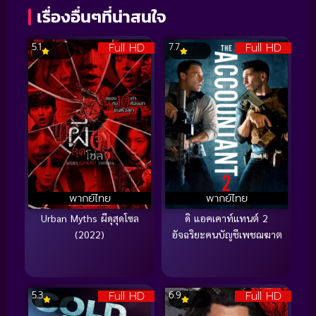
เรื่องอื่นๆที่น่าสนใจ
Full HD
Full HD
5.1
7.7
พากย์ไทย
พากย์ไทย
Urban Myths ผีดุสุดโซล
ดิ แอคเคาท์แทนต์ 2
(2022)
อัจฉริยะคนบัญชีเพชฌฆาต
Full HD
Full HD
5.3
6.9