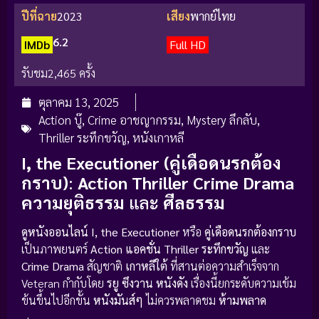
ปีที่ฉาย
2023
เสียง
พากย์ไทย
6.2
IMDb
Full HD
รับชม
2,465 ครั้ง
ตุลาคม 13, 2025
Action บู๊
,
Crime อาชญากรรม
,
Mystery ลึกลับ
,
Thriller ระทึกขวัญ
,
หนังเกาหลี
I, the Executioner (คู่เดือดนรกต้อง
กราบ)
:
Action Thriller
Crime Drama
ความยุติธรรม
และ
ศีลธรรม
ดูหนังออนไลน์
I, the Executioner
หรือ
คู่เดือดนรกต้องกราบ
เป็นภาพยนตร์
Action แอคชั่น
Thriller ระทึกขวัญ
และ
Crime Drama
สัญชาติ
เกาหลีใต้
ที่สานต่อความสำเร็จจาก
Veteran กำกับโดย
รยู ซึงวาน
หนังดัง
เรื่องนี้ยกระดับความเข้ม
ข้นขึ้นไปอีกขั้น
หนังมันส์ๆ
ไม่ควรพลาดชม
ห้ามพลาด