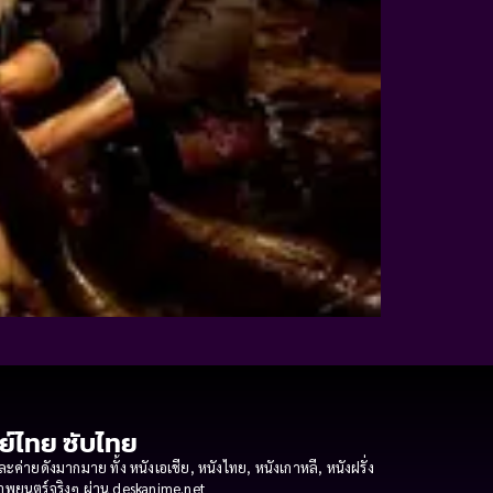
กย์ไทย ซับไทย
ายดังมากมาย ทั้ง หนังเอเชีย, หนังไทย, หนังเกาหลี, หนังฝรั่ง
งภาพยนตร์จริงๆ ผ่าน deskanime.net