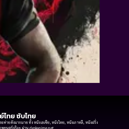
กย์ไทย ซับไทย
ายดังมากมาย ทั้ง หนังเอเชีย, หนังไทย, หนังเกาหลี, หนังฝรั่ง
งภาพยนตร์จริงๆ ผ่าน deskanime.net