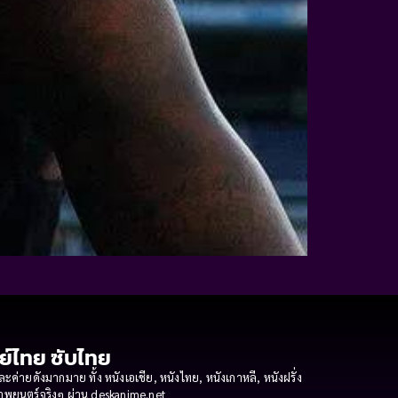
กย์ไทย ซับไทย
ายดังมากมาย ทั้ง หนังเอเชีย, หนังไทย, หนังเกาหลี, หนังฝรั่ง
งภาพยนตร์จริงๆ ผ่าน deskanime.net