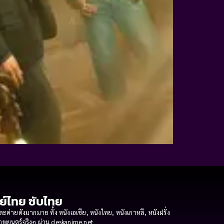
กย์ไทย ซับไทย
ายดังมากมาย ทั้ง หนังเอเชีย, หนังไทย, หนังเกาหลี, หนังฝรั่ง
งภาพยนตร์จริงๆ ผ่าน deskanime.net