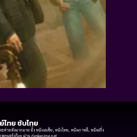
กย์ไทย ซับไทย
ายดังมากมาย ทั้ง หนังเอเชีย, หนังไทย, หนังเกาหลี, หนังฝรั่ง
งภาพยนตร์จริงๆ ผ่าน deskanime.net