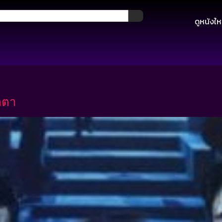
ดูหนังให
ตตา