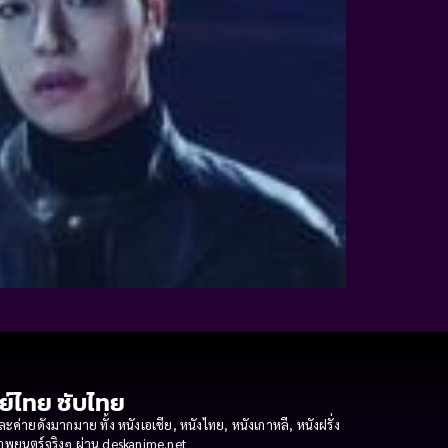
กย์ไทย ซับไทย
ายดังมากมาย ทั้ง หนังเอเชีย, หนังไทย, หนังเกาหลี, หนังฝรั่ง
งภาพยนตร์จริงๆ ผ่าน deskanime.net