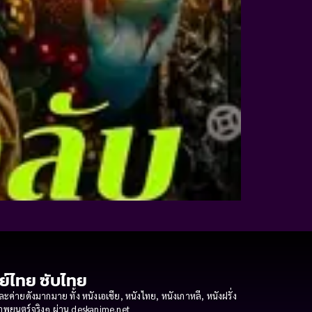
กย์ไทย ซับไทย
ายดังมากมาย ทั้ง หนังเอเชีย, หนังไทย, หนังเกาหลี, หนังฝรั่ง
งภาพยนตร์จริงๆ ผ่าน deskanime.net