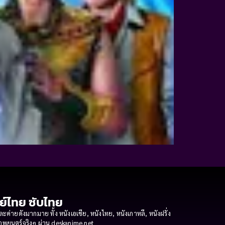
กย์ไทย ซับไทย
ายดังมากมาย ทั้ง หนังเอเชีย, หนังไทย, หนังเกาหลี, หนังฝรั่ง
งภาพยนตร์จริงๆ ผ่าน deskanime.net