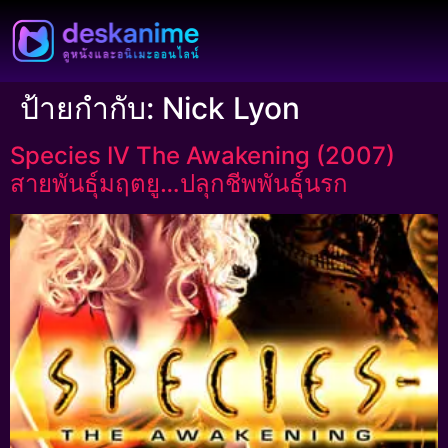
ป้ายกำกับ:
Nick Lyon
Species IV The Awakening (2007)
สายพันธุ์มฤตยู…ปลุกชีพพันธุ์นรก