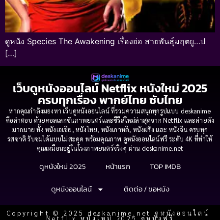
ดูหนัง Species The Awakening เรื่องย่อ สายพันธุ์มฤตยู…ป
[…]
เว็บดูหนังออนไลน์ Netflix หนังใหม่ 2025
ครบทุกเรื่อง พากย์ไทย ซับไทย
หากคุณกำลังมองหา เว็บดูหนังออนไลน์ ที่รวมความสนุกทุกรูปแบบ deskanime
คือคำตอบ ด้วยคอลเลกชันภาพยนตร์และซีรีส์ใหม่ล่าสุดจาก Netflix และค่ายดัง
มากมาย ทั้ง หนังเอเชีย, หนังไทย, หนังเกาหลี, หนังฝรั่ง และ หนังจีน ครบทุก
รสชาติ รับชมได้แบบไม่สะดุด พร้อมคุณภาพ ดูหนังออนไลน์ฟรี ระดับ 4K ที่ทำให้
คุณเหมือนอยู่ในโรงภาพยนตร์จริงๆ ผ่าน deskanime.net
ดูหนังใหม่ 2025
หน้าแรก
TOP IMDB
ดูหนังออนไลน์
ติดต่อ / ขอหนัง
Copyright © 2025 deskanime.net ดูหนังออนไลน์
Netflix หนังใหม่ 2025 ดูหนังฟรี