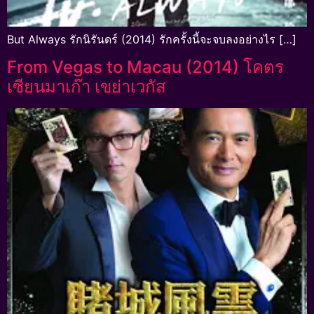
But Always รักนิรันดร์ (2014) รักครั้งนี้จะจบลงอย่างไร […]
From Vegas to Macau (2014) โคตร
เซียนมาเก๊า เขย่าเวกัส