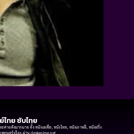
กย์ไทย ซับไทย
ายดังมากมาย ทั้ง หนังเอเชีย, หนังไทย, หนังเกาหลี, หนังฝรั่ง
งภาพยนตร์จริงๆ ผ่าน deskanime.net