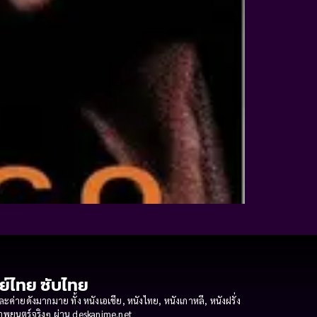
กย์ไทย ซับไทย
ายดังมากมาย ทั้ง หนังเอเชีย, หนังไทย, หนังเกาหลี, หนังฝรั่ง
งภาพยนตร์จริงๆ ผ่าน deskanime.net