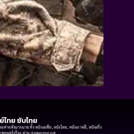
กย์ไทย ซับไทย
ายดังมากมาย ทั้ง หนังเอเชีย, หนังไทย, หนังเกาหลี, หนังฝรั่ง
งภาพยนตร์จริงๆ ผ่าน deskanime.net