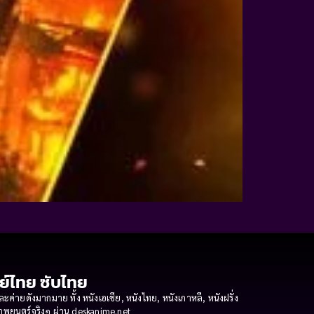
กย์ไทย ซับไทย
ายดังมากมาย ทั้ง หนังเอเชีย, หนังไทย, หนังเกาหลี, หนังฝรั่ง
งภาพยนตร์จริงๆ ผ่าน deskanime.net