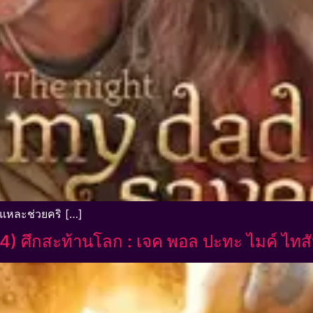
่แหละช่วยคริ […]
4) ศึกสะท้านโลก : เจค พอล ปะทะ ไมค์ ไทส