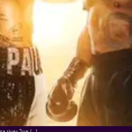
พอล ปะทะ ไมค […]