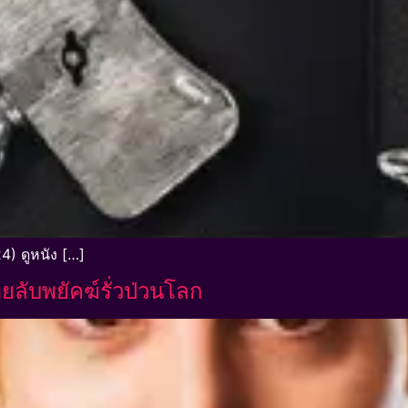
4) ดูหนัง […]
ลับพยัคฆ์รั่วป่วนโลก