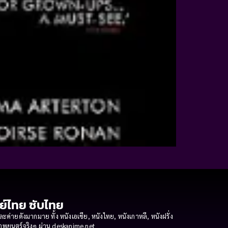
กย์ไทย ซับไทย
ายดังมากมาย ทั้ง หนังเอเชีย, หนังไทย, หนังเกาหลี, หนังฝรั่ง
งภาพยนตร์จริงๆ ผ่าน deskanime.net